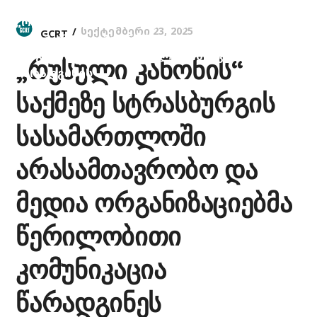
Home
Მულტიმედია
Სიახლეები
„რუსული Კანონის“ Საქმეზე Სტრასბურგის
სექტემბერი 23, 2025
GCRT
Სასამართლოში Არასამთავრობო Და Მედია
Ორგანიზაციებმა Წერილობითი Კომუნიკაცია
„რუსული კანონის“
Წარადგინეს
საქმეზე სტრასბურგის
სასამართლოში
არასამთავრობო და
მედია ორგანიზაციებმა
წერილობითი
კომუნიკაცია
წარადგინეს