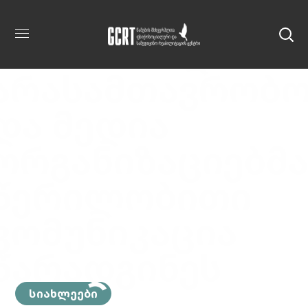
სტრასბურგის
სასამართლოში
არასამთავრობ
და მედია
ორგანიზაციებმ
წერილობითი
კომუნიკაცია
წარადგინეს
სიახლეები