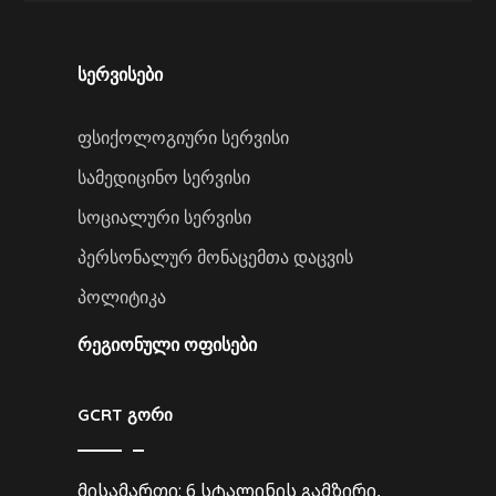
სერვისები
ფსიქოლოგიური სერვისი
სამედიცინო სერვისი
სოციალური სერვისი
პერსონალურ მონაცემთა დაცვის
პოლიტიკა
ᲠᲔᲒᲘᲝᲜᲣᲚᲘ ᲝᲤᲘᲡᲔᲑᲘ
GCRT გორი
მისამართი: 6 სტალინის გამზირი,