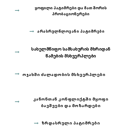
ᲧᲝᲤᲘᲚᲘ ᲞᲐᲢᲘᲛᲠᲔᲑᲘ ᲓᲐ ᲛᲐᲗ ᲨᲝᲠᲘᲡ
ᲞᲠᲝᲑᲐᲪᲘᲝᲜᲔᲠᲔᲑᲘ
ᲐᲠᲐᲡᲠᲣᲚᲬᲚᲝᲕᲐᲜᲘ ᲞᲐᲢᲘᲛᲠᲔᲑᲘ
ᲡᲐᲮᲔᲚᲛᲬᲘᲤᲝ ᲡᲐᲛᲡᲐᲮᲣᲠᲘᲡ ᲛᲮᲠᲘᲓᲐᲜ
ᲬᲐᲛᲔᲑᲘᲡ ᲛᲡᲮᲕᲔᲠᲞᲚᲔᲑᲘ
ᲝᲯᲐᲮᲨᲘ ᲫᲐᲚᲐᲓᲝᲑᲘᲡ ᲛᲡᲮᲕᲔᲠᲞᲚᲔᲑᲘ
ᲙᲐᲜᲝᲜᲗᲐᲜ ᲙᲝᲜᲤᲚᲘᲥᲢᲨᲘ ᲛᲧᲝᲤᲘ
ᲑᲐᲕᲨᲕᲔᲑᲘ ᲓᲐ ᲛᲝᲖᲐᲠᲓᲔᲑᲘ
ᲖᲠᲓᲐᲡᲠᲣᲚᲘ ᲞᲐᲢᲘᲛᲠᲔᲑᲘ