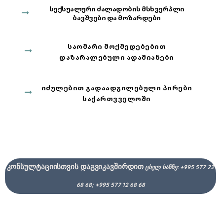
ᲡᲔᲥᲡᲣᲐᲚᲣᲠᲘ ᲫᲐᲚᲐᲓᲝᲑᲘᲡ ᲛᲡᲮᲕᲔᲠᲞᲚᲘ
ᲑᲐᲕᲨᲕᲔᲑᲘ ᲓᲐ ᲛᲝᲖᲐᲠᲓᲔᲑᲘ
ᲡᲐᲝᲛᲐᲠᲘ ᲛᲝᲥᲛᲔᲓᲔᲑᲔᲑᲘᲗ
ᲓᲐᲖᲐᲠᲐᲚᲔᲑᲣᲚᲘ ᲐᲓᲐᲛᲘᲐᲜᲔᲑᲘ
ᲘᲫᲣᲚᲔᲑᲘᲗ ᲒᲐᲓᲐᲐᲓᲒᲘᲚᲔᲑᲣᲚᲘ ᲞᲘᲠᲔᲑᲘ
ᲡᲐᲥᲐᲠᲗᲕᲕᲔᲚᲝᲨᲘ
კონსულტაციისთვის დაგვიკავშირდით
ცხელ ხაზზე: +995 577 22
68 68; +995 577 12 68 68