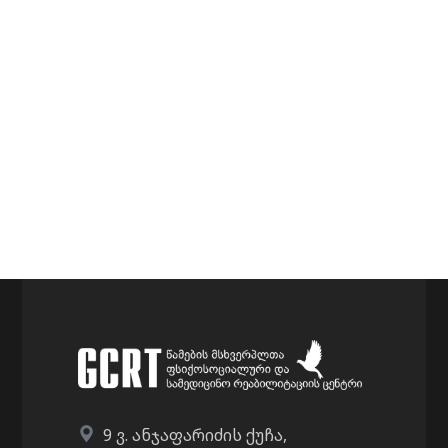
9 ვ. ანჯაფარიძის ქუჩა,