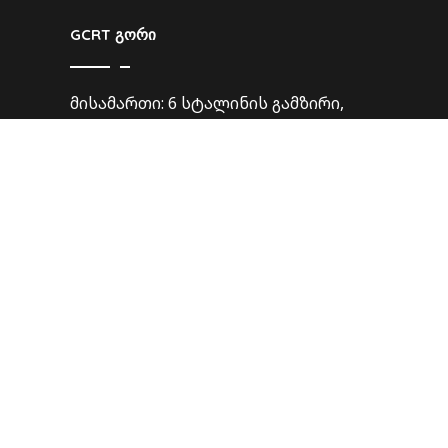
GCRT გორი
მისამართი: 6 სტალინის გამზირი,
გორი 1400
ტელ: 599 412040
ელ-ფოსტა: gcrtgori@gmail.com
GCRT ქუთაისი
მისამართი: გოგებაშვილის ქ. 7
ტელ: 599104563
ელ-ფოსტა:
panchulidzetea@yahoo.com